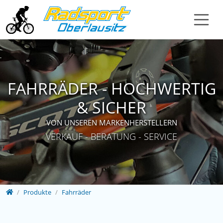
Direkt zur Hauptnavigation springen
Direkt zum Inhalt springen
FAHRRÄDER - HOCHWERTIG
& SICHER
VON UNSEREN MARKENHERSTELLERN
VERKAUF - BERATUNG - SERVICE
Home
Produkte
Fahrräder