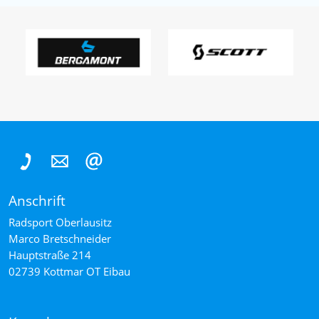
Anschrift
Radsport Oberlausitz
Marco
Bretschneider
Hauptstraße 214
02739
Kottmar OT Eibau