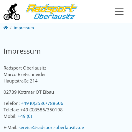
Direkt zur Hauptnavigation springen
Direkt zum Inhalt springen
Home
Impressum
Impressum
Radsport Oberlausitz
Marco
Bretschneider
Hauptstraße 214
02739
Kottmar OT Eibau
Telefon:
+49 (0)3586/788606
Telefax:
+49 (0)3586/350198
Mobil:
+49 (0)
E-Mail:
service­@­radsport‑oberlausitz­.­de